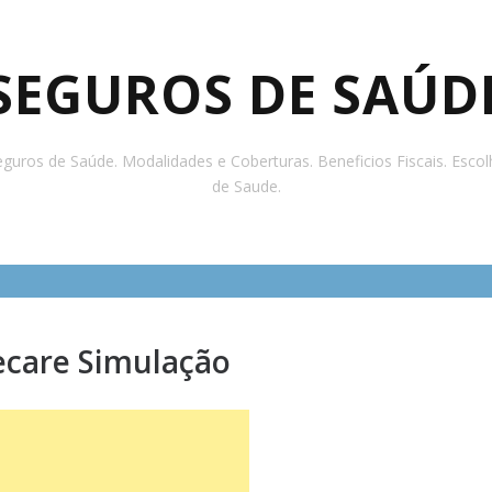
SEGUROS DE SAÚD
guros de Saúde. Modalidades e Coberturas. Beneficios Fiscais. Esco
de Saude.
care Simulação