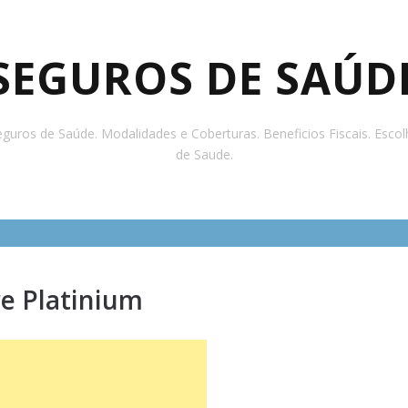
SEGUROS DE SAÚD
guros de Saúde. Modalidades e Coberturas. Beneficios Fiscais. Esco
de Saude.
e Platinium