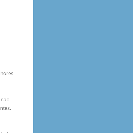
lhores
 não
ntes.