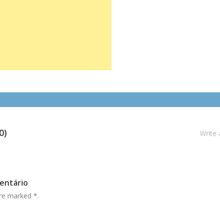
0)
Write
entário
are marked
*
.