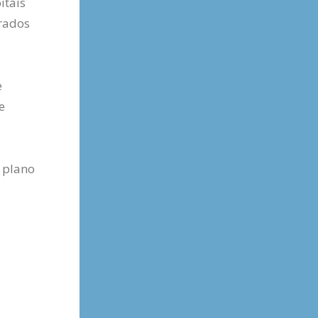
itais
arados
e
e
o plano